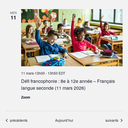
MER
11
11 mars-13h00
-
13h50
EDT
Défi francophonie : 8e à 12e année – Français
langue seconde (11 mars 2026)
Zoom
Événements
Événements
précédents
Aujourd’hui
suivants