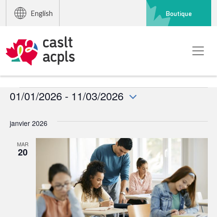
Boutique
English
Événements
01/01/2026
 - 
11/03/2026
Sélectionnez
une
janvier 2026
date.
MAR
20