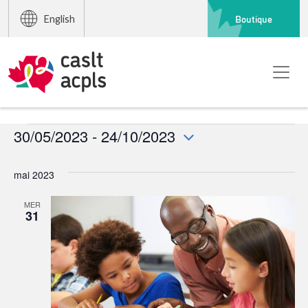
Boutique
English
Événements
30/05/2023
 - 
24/10/2023
Sélectionnez
une
mai 2023
date.
MER
31