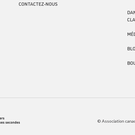
CONTACTEZ-NOUS
DAN
CL
MÉ
BL
BO
© Association cana