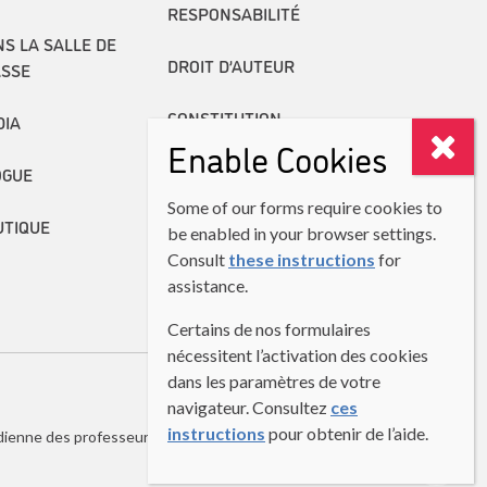
RESPONSABILITÉ
S LA SALLE DE
DROIT D’AUTEUR
ASSE
CONSTITUTION
DIA
Enable Cookies
RAPPORTS ANNUELS
OGUE
Some of our forms require cookies to
UTIQUE
be enabled in your browser settings.
Consult
these instructions
for
assistance.
Certains de nos formulaires
nécessitent l’activation des cookies
dans les paramètres de votre
navigateur. Consultez
ces
instructions
pour obtenir de l’aide.
dienne des professeurs de langues secondes (ACPLS)