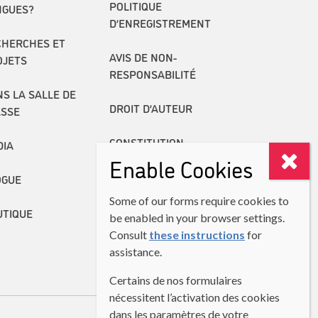
POLITIQUE
NGUES?
D’ENREGISTREMENT
CHERCHES ET
AVIS DE NON-
OJETS
RESPONSABILITÉ
S LA SALLE DE
DROIT D’AUTEUR
ASSE
CONSTITUTION
DIA
Enable Cookies
RAPPORTS ANNUELS
OGUE
Some of our forms require cookies to
UTIQUE
be enabled in your browser settings.
Consult
these instructions
for
assistance.
Certains de nos formulaires
nécessitent l’activation des cookies
dans les paramètres de votre