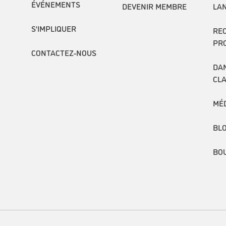
ÉVÉNEMENTS
DEVENIR MEMBRE
LA
S’IMPLIQUER
RE
PR
CONTACTEZ-NOUS
DAN
CL
MÉ
BL
BO