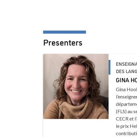
Presenters
ENSEIGNA
DES LANG
GINA H
Gina Hook
l’enseigne
départeme
(FLS) au s
CECR et l’
le prix He
contributi