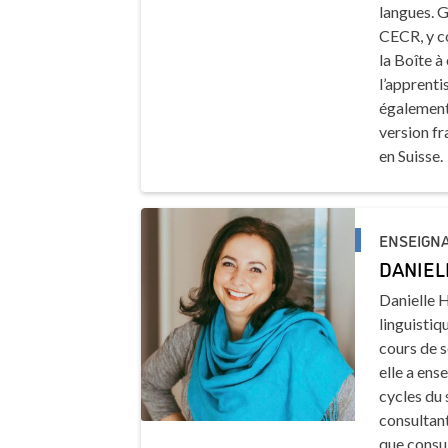
langues. G
CECR, y c
la
Boîte à 
l’apprenti
également 
version f
en Suisse.
ENSEIGNA
DANIEL
Danielle H
linguistiq
cours de s
elle a ens
cycles du
consultant
que consul