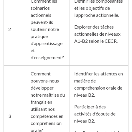
Comment les
Définir les composantes
scénarios
et les objectifs de
actionnels
l’approche actionnelle.
peuvent-ils
Explorer des tâches
2
soutenir notre
actionnelles de niveaux
pratique
A1-B2 selon le CECR.
d’apprentissage
et
d’enseignement?
Comment
Identifier les attentes en
pouvons-nous
matière de
développer
compréhension orale de
notre maîtrise du
niveau B2.
français en
Participer à des
utilisant nos
activités d’écoute de
3
compétences en
niveau B2.
compréhension
orale?