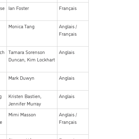
sse
Ian Foster
Français
Monica Tang
Anglais /
Français
rch
Tamara Sorenson
Anglais
h
Duncan, Kim Lockhart
Mark Duwyn
Anglais
g
Kristen Bastien,
Anglais
Jennifer Murray
Mimi Masson
Anglais /
le
Français