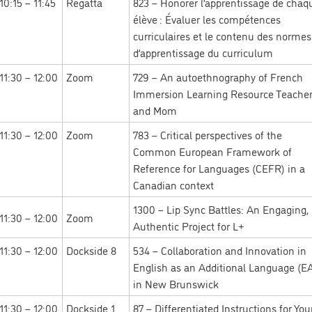
10:15 – 11:45
Regatta
823 – Honorer l’apprentissage de chaq
élève : Évaluer les compétences
curriculaires et le contenu des normes
d’apprentissage du curriculum
11:30 – 12:00
Zoom
729 – An autoethnography of French
Immersion Learning Resource Teache
and Mom
11:30 – 12:00
Zoom
783 – Critical perspectives of the
Common European Framework of
Reference for Languages (CEFR) in a
Canadian context
1300 –
Lip Sync Battles: An Engaging,
11:30 – 12:00
Zoom
Authentic Project for L+
11:30 – 12:00
Dockside 8
534 – Collaboration and Innovation in
English as an Additional Language (E
in New Brunswick
11:30 – 12:00
Dockside 1
87 – Differentiated Instructions for Yo