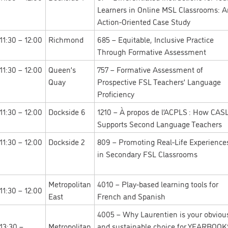
Learners in Online MSL Classrooms: A
Action-Oriented Case Study
11:30 – 12:00
Richmond
685 – Equitable, Inclusive Practice
Through Formative Assessment
11:30 – 12:00
Queen’s
757 – Formative Assessment of
Quay
Prospective FSL Teachers’ Language
Proficiency
11:30 – 12:00
Dockside 6
1210 – À propos de l’ACPLS : How CAS
Supports Second Language Teachers
11:30 – 12:00
Dockside 2
809 – Promoting Real-Life Experience
in Secondary FSL Classrooms
Metropolitan
4010 – Play-based learning tools for
11:30 – 12:00
East
French and Spanish
4005 – Why Laurentien is your obviou
13:30 –
Metropolitan
and sustainable choice for YEARBOOK