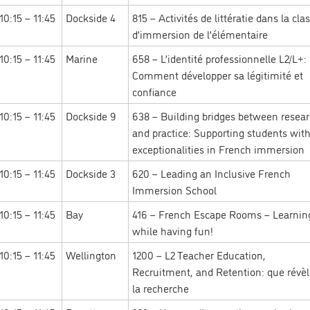
10:15 – 11:45
Dockside 4
815 – Activités de littératie dans la cla
d’immersion de l’élémentaire
10:15 – 11:45
Marine
658 – L’identité professionnelle L2/L+:
Comment développer sa légitimité et
confiance
10:15 – 11:45
Dockside 9
638 – Building bridges between resea
and practice: Supporting students wit
exceptionalities in French immersion
10:15 – 11:45
Dockside 3
620 – Leading an Inclusive French
Immersion School
10:15 – 11:45
Bay
416 – French Escape Rooms – Learnin
while having fun!
10:15 – 11:45
Wellington
1200 – L2 Teacher Education,
Recruitment, and Retention: que révè
la recherche