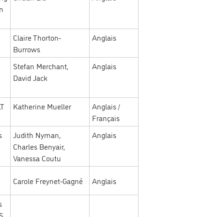
n
Claire Thorton-
Anglais
Burrows
Stefan Merchant,
Anglais
David Jack
LT
Katherine Mueller
Anglais /
Français
s
Judith Nyman,
Anglais
Charles Benyair,
Vanessa Coutu
Carole Freynet-Gagné
Anglais
s
S