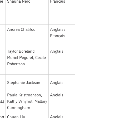
ue
Shauna Néro
Français
Andrea Chalifour
Anglais /
r
Français
Taylor Boreland,
Anglais
Muriel Peguret, Cecile
Robertson
Stephanie Jackson
Anglais
Paula Kristmanson,
Anglais
AL)
Kathy Whynot, Mallory
Cunningham
ung
Chuan Liu
Anglais