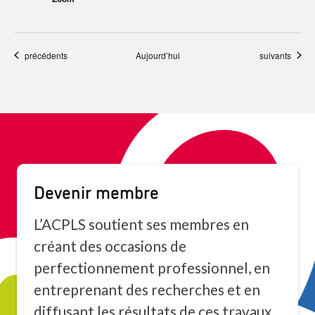
Événements
Événements
précédents
Aujourd’hui
suivants
Devenir membre
L’ACPLS soutient ses membres en
créant des occasions de
perfectionnement professionnel, en
entreprenant des recherches et en
diffusant les résultats de ces travaux,