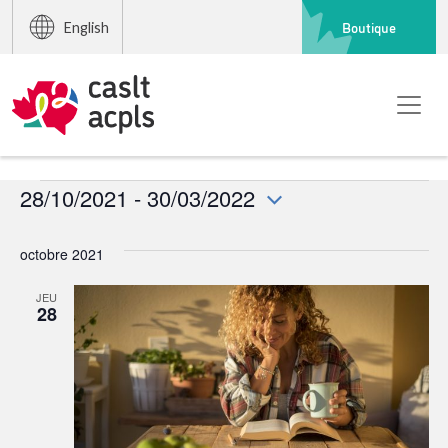
Boutique
English
Événements
28/10/2021
 - 
30/03/2022
Sélectionnez
une
octobre 2021
date.
JEU
28