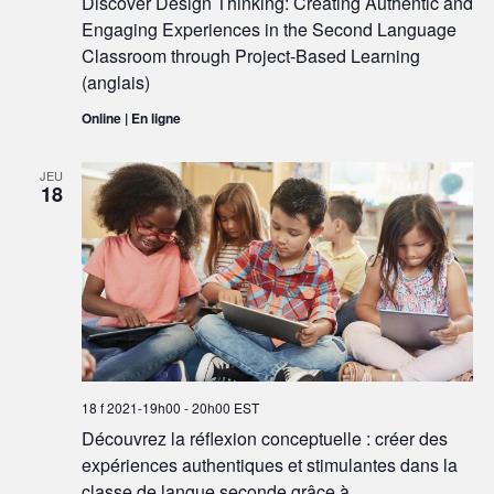
Discover Design Thinking: Creating Authentic and
Engaging Experiences in the Second Language
Classroom through Project-Based Learning
(anglais)
Online | En ligne
JEU
18
18 f 2021-19h00
-
20h00
EST
Découvrez la réflexion conceptuelle : créer des
expériences authentiques et stimulantes dans la
classe de langue seconde grâce à