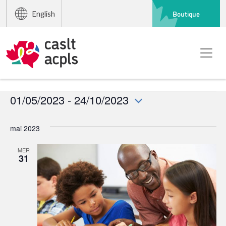
Boutique
English
Événements
01/05/2023
 - 
24/10/2023
Sélectionnez
une
mai 2023
date.
MER
31