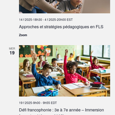
14 f 2025-18h30
-
4 f 2025-20h00
EST
Approches et stratégies pédagogiques en FLS
Zoom
MER
19
19 f 2025-9h00
-
9h55
EDT
Défi francophonie : 3e à 7e année – Immersion