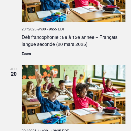
20 f 2025-9h00
-
9h55
EDT
Défi francophonie : 8e à 12e année – Français
langue seconde (20 mars 2025)
Zoom
JEU
20
20 f 2025-11h30
-
12h25
EDT