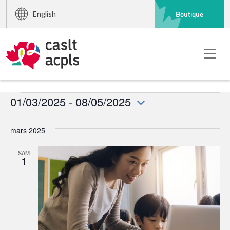
Boutique
English
Événements
01/03/2025
 - 
08/05/2025
Sélectionnez
une
mars 2025
date.
SAM
1