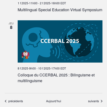
1 f 2025-11h00
-
2 f 2025-16h00
EDT
Multilingual Special Education Virtual Symposium
JEU
8
8 f 2025-9h00
-
10 f 2025-17h00
EDT
Colloque du CCERBAL 2025 : Bilinguisme et
multilinguisme
Événements
Événements
précédents
Aujourd’hui
suivants