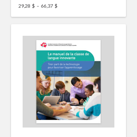
Plage de prix : 29,28$ à 66,37$
29,28
$
–
66,37
$