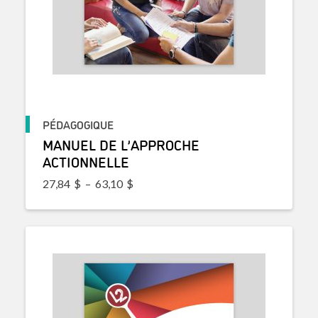
PÉDAGOGIQUE
MANUEL DE L’APPROCHE
ACTIONNELLE
Plage de prix : 27,84$ à 63,10$
27,84
$
–
63,10
$