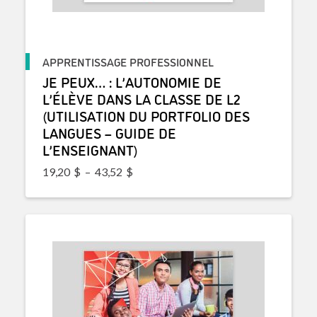
APPRENTISSAGE PROFESSIONNEL
JE PEUX… : L’AUTONOMIE DE
L’ÉLÈVE DANS LA CLASSE DE L2
(UTILISATION DU PORTFOLIO DES
LANGUES – GUIDE DE
L’ENSEIGNANT)
Plage de prix : 19,20$ à 43,52$
19,20
$
–
43,52
$