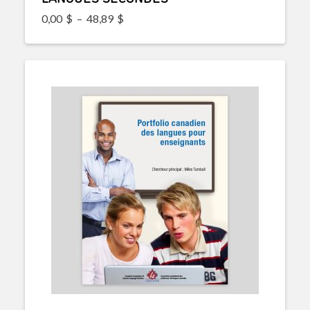
Plage de prix : 0,00$ à 48,89$
0,00
$
–
48,89
$