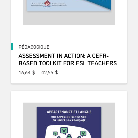
PÉDAGOGIQUE
ASSESSMENT IN ACTION: A CEFR-
BASED TOOLKIT FOR ESL TEACHERS
Plage de prix : 16,64$ à 42,55$
16,64
$
–
42,55
$