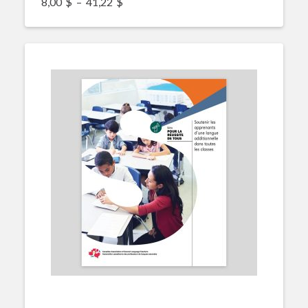
Plage de prix : 8,00$ à 41,22$
8,00
$
–
41,22
$