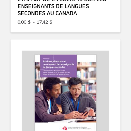
ENSEIGNANTS DE LANGUES
SECONDES AU CANADA
Plage de prix : 0,00$ à 17,42$
0,00
$
–
17,42
$